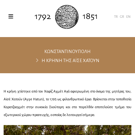
TR
GR
EN
ΚΩΝΣΤΑΝΤΙΝΟΥΠΟΛΗ
Η ΚΡΗΝΗ ΤΗΣ ΑΪΣΕ ΧΑΤΟΥΝ
Η κρήνη χτίστηκε από τον Χαφίζ Αχμέτ Αγά αφιερωμένη στο όνομα της μητέρας του,
Αϊσέ Χατούν (Ayşe Hatun), το 1795 ως φιλανθρωπικό έργο. Βρίσκεται στην τοποθεσία
Καρατζααχμέτ στην συνοικία Σκούταρη και στο παρελθόν αποτελούσε τμήμα του
εξωτερικού χώρου προσευχής, ο οποίος δε λειτουργεί σήμερα.